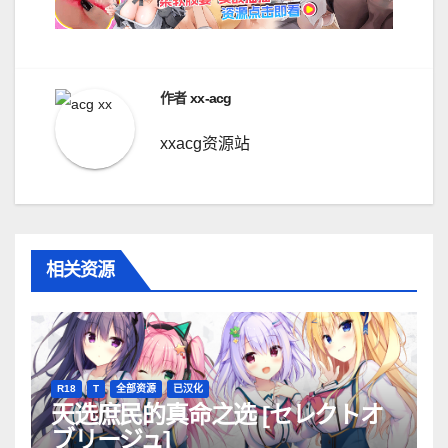
航
作者
xx-acg
xxacg资源站
相关资源
R18
T
全部资源
已汉化
天选庶民的真命之选 [セレクトオ
ブリージュ]