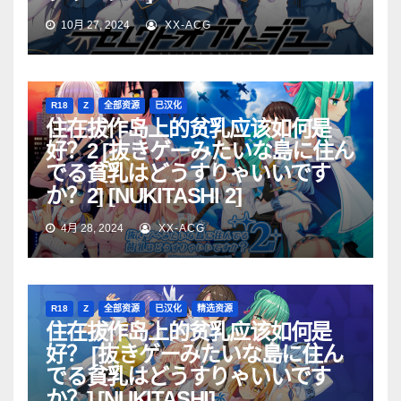
10月 27, 2024
XX-ACG
R18
Z
全部资源
已汉化
住在拔作岛上的贫乳应该如何是
好？2 [抜きゲーみたいな島に住ん
でる貧乳はどうすりゃいいです
か？2] [NUKITASHI 2]
4月 28, 2024
XX-ACG
R18
Z
全部资源
已汉化
精选资源
住在拔作岛上的贫乳应该如何是
好？ [抜きゲーみたいな島に住ん
でる貧乳はどうすりゃいいです
か？] [NUKITASHI]