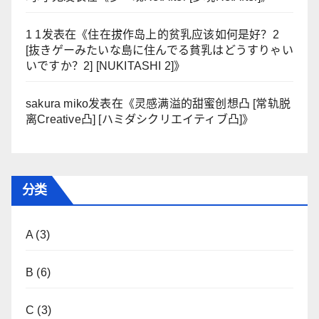
1 1
发表在《
住在拔作岛上的贫乳应该如何是好？2
[抜きゲーみたいな島に住んでる貧乳はどうすりゃい
いですか？2] [NUKITASHI 2]
》
sakura miko
发表在《
灵感满溢的甜蜜创想凸 [常轨脱
离Creative凸] [ハミダシクリエイティブ凸]
》
分类
A
(3)
B
(6)
C
(3)