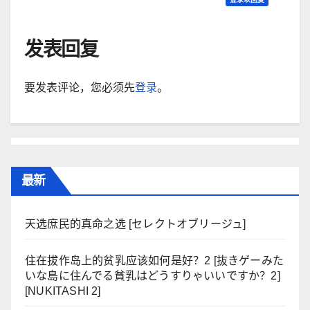
发表回复
要发表评论，您必须先
登录
。
最新
天选庶民的真命之选 [セレクトオブリージュ]
住在拔作岛上的贫乳应该如何是好？2 [抜きゲーみた
いな島に住んでる貧乳はどうすりゃいいですか？2]
[NUKITASHI 2]