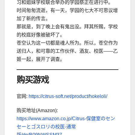
习和姐妹学校联合举办的学园祭正在进行中。
时间匆匆流逝，有一天，学园的七大不可思议增
加了新的传言。
那就是，到了晚上会有鬼出没。拜其所赐，学校
的校庭好像被破坏了。
苍空认为这一切都是魂人所为。所以，苍空作为
送归人，和可靠的工作伙伴、酒友、校医——乙
姬一起，展开了调查。
购买游戏
官网:
https://citrus-soft.net/product/hokeloli/
购买地址(Amazon):
https://www.amazon.co.jp/Citrus-保健室のセン
セーとゴスロリの校医-通常
版/dp/B09NWSSM37