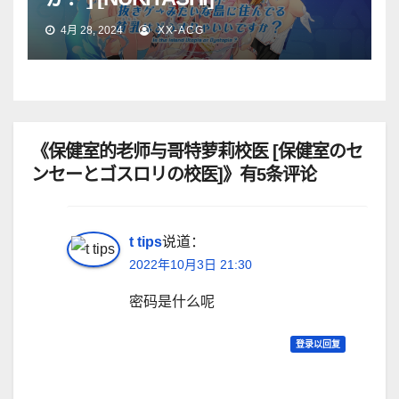
4月 28, 2024
XX-ACG
《保健室的老师与哥特萝莉校医 [保健室のセ
ンセーとゴスロリの校医]》有5条评论
t tips
说道：
2022年10月3日 21:30
密码是什么呢
登录以回复