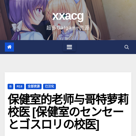
跳
xxacg
至
内
超多Galgame资源
容
B
R18
全部资源
已汉化
保健室的老师与哥特萝莉
校医 [保健室のセンセー
とゴスロリの校医]