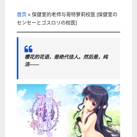
首页
»
保健室的老师与哥特萝莉校医 [保健室の
センセーとゴスロリの校医]
樱花的花语，是绝代佳人。然后是，纯
洁——