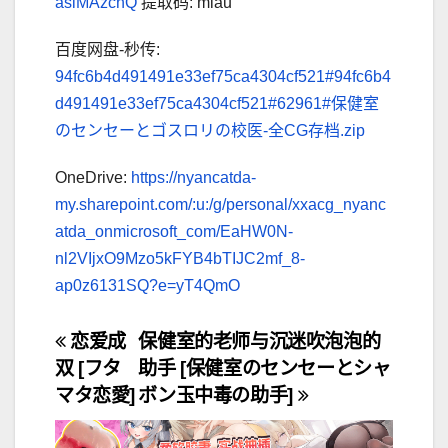
aslMAzchQ
提取码: miau
百度网盘-秒传:
94fc6b4d491491e33ef75ca4304cf521#94fc6b4
d491491e33ef75ca4304cf521#62961#保健室
のセンセーとゴスロリの校医-全CG存档.zip
OneDrive:
https://nyancatda-
my.sharepoint.com/:u:/g/personal/xxacg_nyanc
atda_onmicrosoft_com/EaHW0N-
nl2VIjxO9Mzo5kFYB4bTIJC2mf_8-
ap0z6131SQ?e=yT4QmO
文
恋爱成
保健室的老师与沉迷吹泡泡的
双 [フタ
助手 [保健室のセンセーとシャ
章
マタ恋愛]
ボン玉中毒の助手]
导