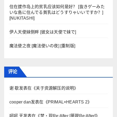
住在拔作岛上的贫乳应该如何是好？ [抜きゲーみた
いな島に住んでる貧乳はどうすりゃいいですか？]
[NUKITASHI]
伊人天使妹侧畔 [彼女は天使で妹で]
魔法使之夜 [魔法使いの夜] [重制版]
评论
谢 歇
发表在《
关于资源解压的说明
》
cooper dan
发表在《
PRIMAL×HEARTS 2
》
呵呵 无
发表在《
梦・现Re:After [夢現Re:After]
》