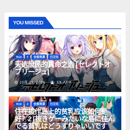
YOU MISSED
R18
T
全部资源
已汉化
天选庶民的真命之选 [セレクトオ
ブリージュ]
10月 27, 2024
XX-ACG
R18
Z
全部资源
已汉化
住在拔作岛上的贫乳应该如何是
好？2 [抜きゲーみたいな島に住ん
でる貧乳はどうすりゃいいです