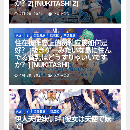
か？2] [NUKITASHI 2]
4月 28, 2024
XX-ACG
R18
Z
全部资源
已汉化
精选资源
住在拔作岛上的贫乳应该如何是
好？ [抜きゲーみたいな島に住ん
でる貧乳はどうすりゃいいです
か？] [NUKITASHI]
4月 28, 2024
XX-ACG
R18
Y
全部资源
已汉化
伊人天使妹侧畔 [彼女は天使で妹
で]