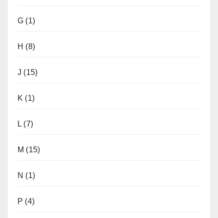
G
(1)
H
(8)
J
(15)
K
(1)
L
(7)
M
(15)
N
(1)
P
(4)