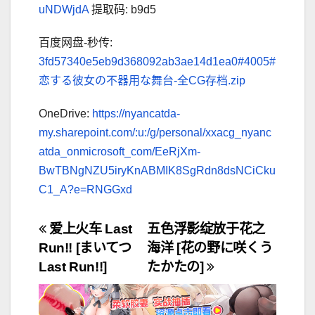
uNDWjdA
提取码: b9d5
百度网盘-秒传:
3fd57340e5eb9d368092ab3ae14d1ea0#4005#
恋する彼女の不器用な舞台-全CG存档.zip
OneDrive:
https://nyancatda-
my.sharepoint.com/:u:/g/personal/xxacg_nyanc
atda_onmicrosoft_com/EeRjXm-
BwTBNgNZU5iryKnABMIK8SgRdn8dsNCiCku
C1_A?e=RNGGxd
文
爱上火车 Last
五色浮影绽放于花之
Run!! [まいてつ
海洋 [花の野に咲くう
章
Last Run!!]
たかたの]
导