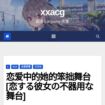
跳
xxacg
至
内
超多Galgame资源
容
L
R18
全部资源
已汉化
恋爱中的她的笨拙舞台
[恋する彼女の不器用な
舞台]