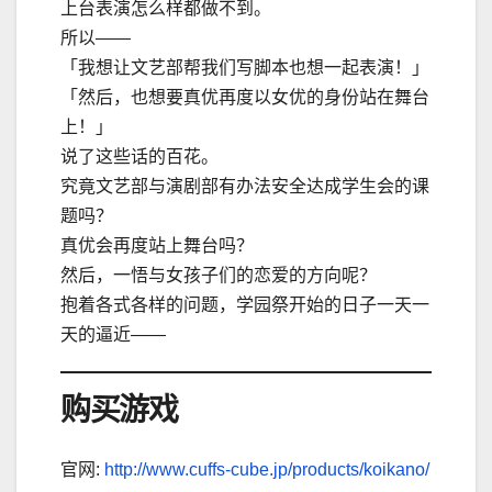
上台表演怎么样都做不到。
所以――
「我想让文艺部帮我们写脚本也想一起表演！」
「然后，也想要真优再度以女优的身份站在舞台
上！」
说了这些话的百花。
究竟文艺部与演剧部有办法安全达成学生会的课
题吗？
真优会再度站上舞台吗？
然后，一悟与女孩子们的恋爱的方向呢？
抱着各式各样的问题，学园祭开始的日子一天一
天的逼近――
购买游戏
官网:
http://www.cuffs-cube.jp/products/koikano/