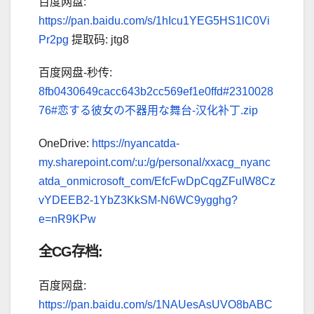
百度网盘:
https://pan.baidu.com/s/1hIcu1YEG5HS1lC0Vi
Pr2pg
提取码: jtg8
百度网盘-秒传:
8fb0430649cacc643b2cc569ef1e0ffd#2310028
76#恋する彼女の不器用な舞台-汉化补丁.zip
OneDrive:
https://nyancatda-
my.sharepoint.com/:u:/g/personal/xxacg_nyanc
atda_onmicrosoft_com/EfcFwDpCqgZFuIW8Cz
vYDEEB2-1YbZ3KkSM-N6WC9ygghg?
e=nR9KPw
全CG存档:
百度网盘:
https://pan.baidu.com/s/1NAUesAsUVO8bABC