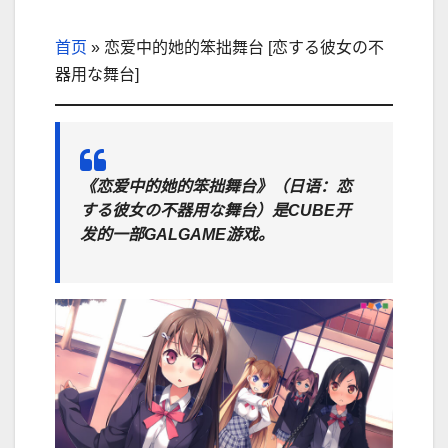
首页
»
恋爱中的她的笨拙舞台 [恋する彼女の不
器用な舞台]
《恋爱中的她的笨拙舞台》（日语：恋
する彼女の不器用な舞台）是CUBE开
发的一部GALGAME游戏。