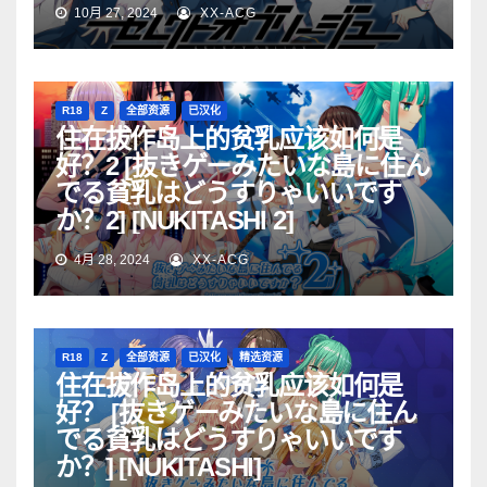
10月 27, 2024
XX-ACG
R18
Z
全部资源
已汉化
住在拔作岛上的贫乳应该如何是
好？2 [抜きゲーみたいな島に住ん
でる貧乳はどうすりゃいいです
か？2] [NUKITASHI 2]
4月 28, 2024
XX-ACG
R18
Z
全部资源
已汉化
精选资源
住在拔作岛上的贫乳应该如何是
好？ [抜きゲーみたいな島に住ん
でる貧乳はどうすりゃいいです
か？] [NUKITASHI]