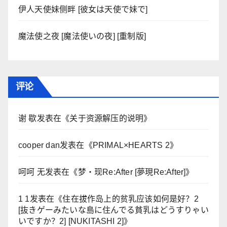
伊人天使妹侧畔 [彼女は天使で妹で]
魔法使之夜 [魔法使いの夜] [重制版]
评论
谢 歇
发表在《
关于资源解压的说明
》
cooper dan
发表在《
PRIMAL×HEARTS 2
》
呵呵 无
发表在《
梦・现Re:After [夢現Re:After]
》
1 1
发表在《
住在拔作岛上的贫乳应该如何是好？2
[抜きゲーみたいな島に住んでる貧乳はどうすりゃい
いですか？2] [NUKITASHI 2]
》