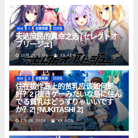
R18
T
全部资源
已汉化
天选庶民的真命之选 [セレクトオ
ブリージュ]
10月 27, 2024
XX-ACG
R18
Z
全部资源
已汉化
住在拔作岛上的贫乳应该如何是
好？2 [抜きゲーみたいな島に住ん
でる貧乳はどうすりゃいいです
か？2] [NUKITASHI 2]
4月 28, 2024
XX-ACG