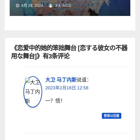
4月 28, 2024
XX-ACG
《恋爱中的她的笨拙舞台 [恋する彼女の不器
用な舞台]》有3条评论
大卫 马丁内斯
说道：
2023年2月18日 12:58
一？悟！
登录以回复