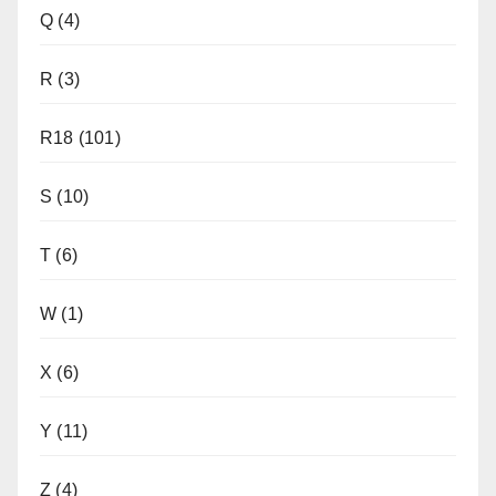
Q
(4)
R
(3)
R18
(101)
S
(10)
T
(6)
W
(1)
X
(6)
Y
(11)
Z
(4)