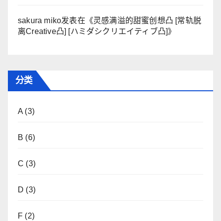
sakura miko
发表在《
灵感满溢的甜蜜创想凸 [常轨脱
离Creative凸] [ハミダシクリエイティブ凸]
》
分类
A
(3)
B
(6)
C
(3)
D
(3)
F
(2)