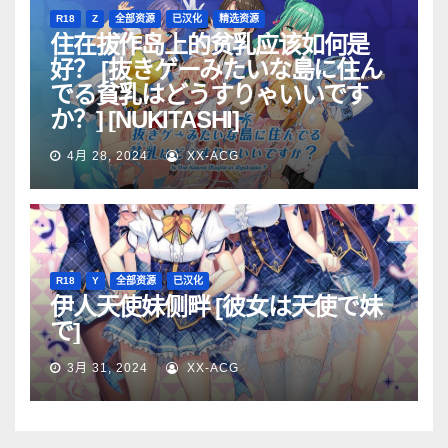
R18
Z
全部资源
已汉化
精选资源
住在拔作岛上的贫乳应该如何是
好？ [抜きゲーみたいな島に住ん
でる貧乳はどうすりゃいいです
か？] [NUKITASHI]
4月 28, 2024
XX-ACG
R18
Y
全部资源
已汉化
伊人天使妹侧畔 [彼女は天使で妹
で]
3月 31, 2024
XX-ACG