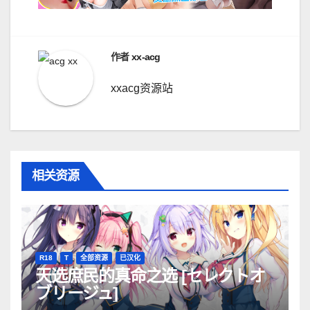
航
作者
xx-acg
xxacg资源站
相关资源
R18
T
全部资源
已汉化
天选庶民的真命之选 [セレクトオ
ブリージュ]