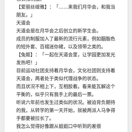
【爱丽丝缇雅】：「……来我们月华会，和我当
朋友。」
天道会
天道会是在月华会之后创立的新学生会。
成员的制服加入了最新的流行元素，例如胭脂色
的短外套、百褶迷你裙，以及领带之类的。
【兔姬】：「一起在天道会里，让学园更加发光
发热吧！」
目前运动社团支持着月华会，文化社团则支持着
天道会，两者处于类似代理战争的状态。
而且状况不相上下，互相胶着。看来能瓦解这个
平衡的，似乎只有我手上的最后一票。
听说六年前也发生过类似的状况。被迫背负期待
的我，从转学​​的第一天开始，就被两派人马争得
手都要被拉长了。
我怎么觉得好像跟从姐姐口中听到的差很