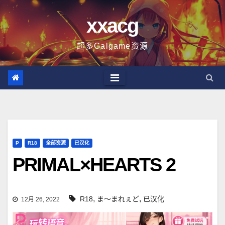
跳
xxacg
至
内
超多Galgame资源
容
P
R18
全部资源
已汉化
PRIMAL×HEARTS 2
,
,
R18
ま～まれぇど
已汉化
12月 26, 2022