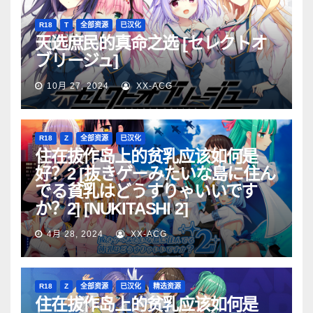
R18
T
全部资源
已汉化
天选庶民的真命之选 [セレクトオ
ブリージュ]
10月 27, 2024
XX-ACG
R18
Z
全部资源
已汉化
住在拔作岛上的贫乳应该如何是
好？2 [抜きゲーみたいな島に住ん
でる貧乳はどうすりゃいいです
か？2] [NUKITASHI 2]
4月 28, 2024
XX-ACG
R18
Z
全部资源
已汉化
精选资源
住在拔作岛上的贫乳应该如何是