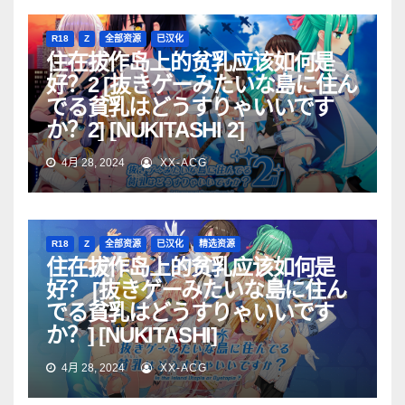
R18
Z
全部资源
已汉化
住在拔作岛上的贫乳应该如何是
好？2 [抜きゲーみたいな島に住ん
でる貧乳はどうすりゃいいです
か？2] [NUKITASHI 2]
4月 28, 2024
XX-ACG
R18
Z
全部资源
已汉化
精选资源
住在拔作岛上的贫乳应该如何是
好？ [抜きゲーみたいな島に住ん
でる貧乳はどうすりゃいいです
か？] [NUKITASHI]
4月 28, 2024
XX-ACG