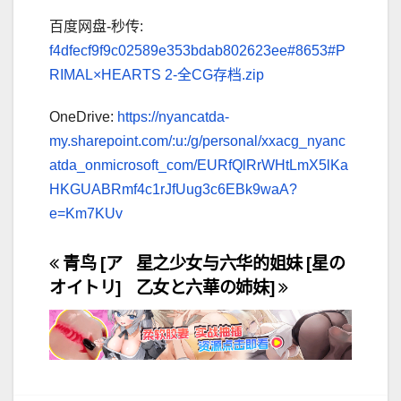
百度网盘-秒传:
f4dfecf9f9c02589e353bdab802623ee#8653#P
RIMAL×HEARTS 2-全CG存档.zip
OneDrive:
https://nyancatda-
my.sharepoint.com/:u:/g/personal/xxacg_nyanc
atda_onmicrosoft_com/EURfQlRrWHtLmX5lKa
HKGUABRmf4c1rJfUug3c6EBk9waA?
e=Km7KUv
文
青鸟 [ア
星之少女与六华的姐妹 [星の
オイトリ]
乙女と六華の姉妹]
章
导
航