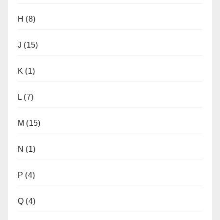
H
(8)
J
(15)
K
(1)
L
(7)
M
(15)
N
(1)
P
(4)
Q
(4)