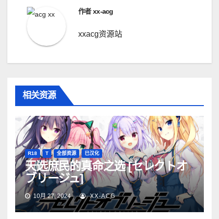
作者
xx-acg
xxacg资源站
相关资源
R18
T
全部资源
已汉化
天选庶民的真命之选 [セレクトオ
ブリージュ]
10月 27, 2024
XX-ACG