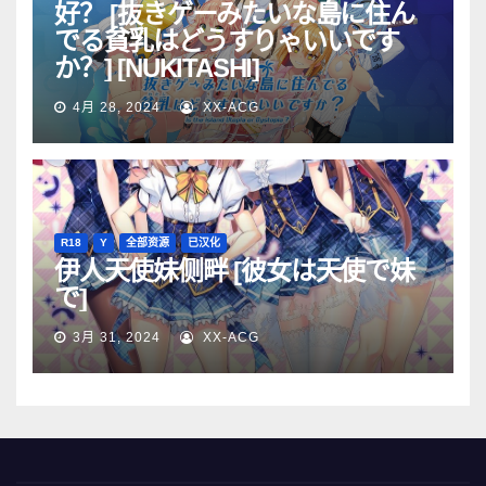
好？ [抜きゲーみたいな島に住ん
でる貧乳はどうすりゃいいです
か？] [NUKITASHI]
4月 28, 2024
XX-ACG
R18
Y
全部资源
已汉化
伊人天使妹侧畔 [彼女は天使で妹
で]
3月 31, 2024
XX-ACG