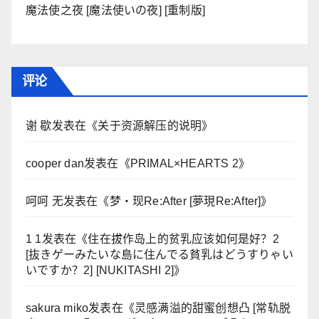
魔法使之夜 [魔法使いの夜] [重制版]
评论
谢 歇
发表在《
关于资源解压的说明
》
cooper dan
发表在《
PRIMAL×HEARTS 2
》
呵呵 无
发表在《
梦・现Re:After [夢現Re:After]
》
1 1
发表在《
住在拔作岛上的贫乳应该如何是好？2
[抜きゲーみたいな島に住んでる貧乳はどうすりゃい
いですか？2] [NUKITASHI 2]
》
sakura miko
发表在《
灵感满溢的甜蜜创想凸 [常轨脱